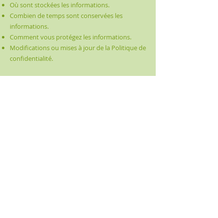
Où sont stockées les informations.
Combien de temps sont conservées les
informations.
Comment vous protégez les informations.
Modifications ou mises à jour de la Politique de
confidentialité.
Cliquez ici
pour des informations plus
détaillées sur comment formuler votre
politique de confidentialité.
Mentions légales
Politique en matière de cookies
Politique de confidentialité