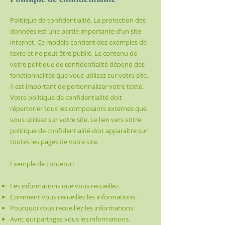
Politique de confidentialité. La protection des
données est une partie importante d’un site
internet. Ce modèle contient des exemples de
texte et ne peut être publié. Le contenu de
votre politique de confidentialité dépend des
fonctionnalités que vous utilisez sur votre site.
Il est important de personnaliser votre texte.
Votre politique de confidentialité doit
répertorier tous les composants externes que
vous utilisez sur votre site. Le lien vers votre
politique de confidentialité doit apparaître sur
toutes les pages de votre site.
Exemple de contenu :
Les informations que vous recueillez.
Comment vous recueillez les informations.
Pourquoi vous recueillez les informations.
Avec qui partagez vous les informations.